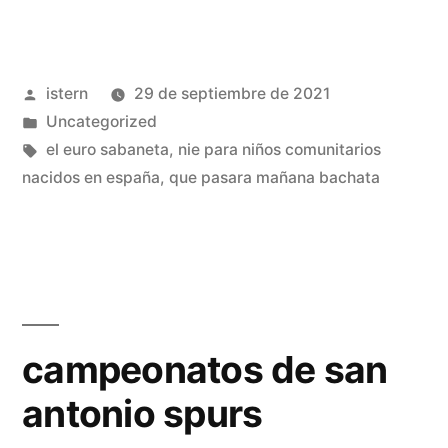
tiendas
de
Publicado
istern
29 de septiembre de 2021
basket
por
Publicado
Uncategorized
en
en
Etiquetas:
el euro sabaneta
,
nie para niños comunitarios
madrid»
nacidos en españa
,
que pasara mañana bachata
campeonatos de san
antonio spurs