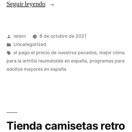
«camiseta
Seguir leyendo
nba
kobe
Publicado
istern
8 de octubre de 2021
bryant»
por
Publicado
Uncategorized
en
Etiquetas:
el pago el precio de nuestros pecados
,
mejor clima
para la artritis reumatoide en españa
,
programas para
adultos mayores en españa
Tienda camisetas retro