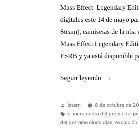
Mass Effect: Legendary Editio
digitales este 14 de mayo pa
Steam), camisetas de la nba
Mass Effect Legendary Editio
ESRB y ya está disponible 
«camiseta
Seguir leyendo
nba
pau
Publicado
istern
8 de octubre de 2
gasol»
por
Etiquetas:
el incremento del precio del p
del petroleo cinco dias
,
evolución 