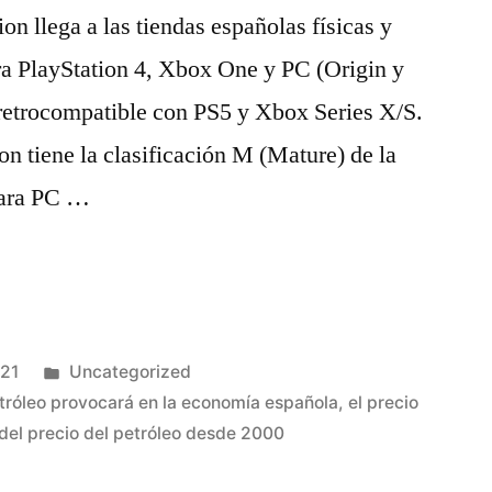
n llega a las tiendas españolas físicas y
ra PlayStation 4, Xbox One y PC (Origin y
 retrocompatible con PS5 y Xbox Series X/S.
n tiene la clasificación M (Mature) de la
para PC …
Publicado
021
Uncategorized
en
etróleo provocará en la economía española
,
el precio
del precio del petróleo desde 2000