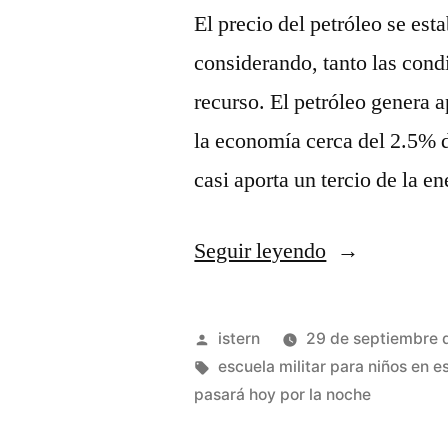
El precio del petróleo se es
considerando, tanto las cond
recurso. El petróleo genera
la economía cerca del 2.5% d
casi aporta un tercio de la en
«Tienda
Seguir leyendo
camiseta
de
Publicado
istern
29 de septiembre 
españa
por
Etiquetas:
escuela militar para niños en 
pasará hoy por la noche
2019
2020»