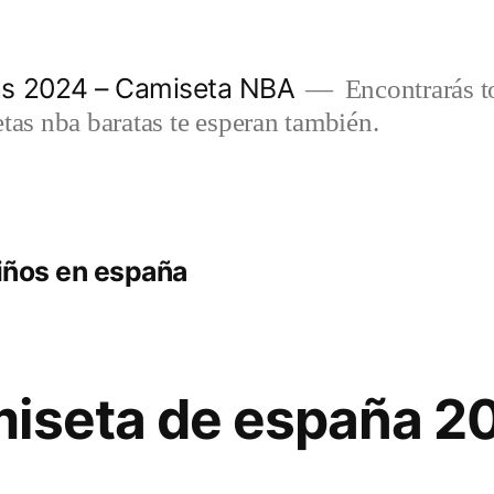
as 2024 – Camiseta NBA
Encontrarás t
etas nba baratas te esperan también.
niños en españa
miseta de españa 2