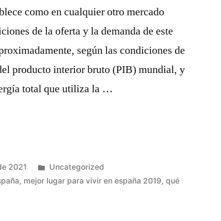
tablece como en cualquier otro mercado
iciones de la oferta y la demanda de este
 aproximadamente, según las condiciones de
el producto interior bruto (PIB) mundial, y
ergía total que utiliza la …
Publicado
de 2021
Uncategorized
en
españa
,
mejor lugar para vivir en españa 2019
,
qué