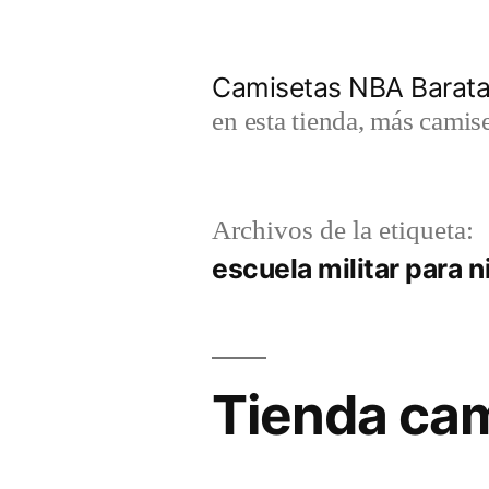
Saltar
al
Camisetas NBA Barat
contenido
en esta tienda, más camis
Archivos de la etiqueta:
escuela militar para 
Tienda ca