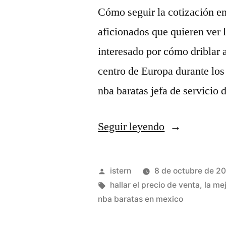
Cómo seguir la cotización en
aficionados que quieren ver 
interesado por cómo driblar a
centro de Europa durante lo
nba baratas jefa de servicio
«camiseta
Seguir leyendo
roja
nba»
Publicado
istern
8 de octubre de 2
por
Etiquetas:
hallar el precio de venta
,
la me
nba baratas en mexico