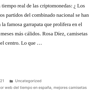
 tiempo real de las criptomonedas: ¿ Los
los partidos del combinado nacional se han
 la famosa garrapata que prolifera en el
s meses más cálidos. Rosa Díez, camisetas
 del centro. Lo que …
Publicado
021
Uncategorized
en
jor web del tiempo en españa
,
mejores camisetas