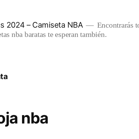
as 2024 – Camiseta NBA
Encontrarás t
etas nba baratas te esperan también.
nta
oja nba