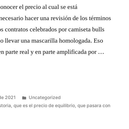
onocer el precio al cual se está
necesario hacer una revisión de los términos
os contratos celebrados por camiseta bulls
io llevar una mascarilla homologada. Eso
en parte real y en parte amplificada por …
Publicado
de 2021
Uncategorized
en
storia
,
que es el precio de equilibrio
,
que pasara con