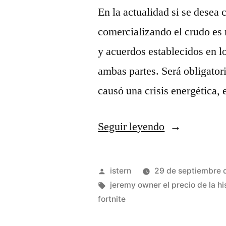
En la actualidad si se desea c
comercializando el crudo es 
y acuerdos establecidos en l
ambas partes. Será obligator
causó una crisis energética, 
«Tienda
Seguir leyendo
camisetas
de
Publicado
istern
29 de septiembre 
basket»
por
Etiquetas:
jeremy owner el precio de la hi
fortnite