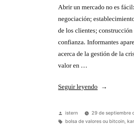
Abrir un mercado no es fácil
negociación; establecimiento
de los clientes; construcció
confianza. Informantes apare
acerca de la gestión de la cr
valor en …
«camiseta
Seguir leyendo
stephen
curry
Publicado
istern
29 de septiembre 
2019»
por
Etiquetas:
bolsa de valores ou bitcoin
,
ka