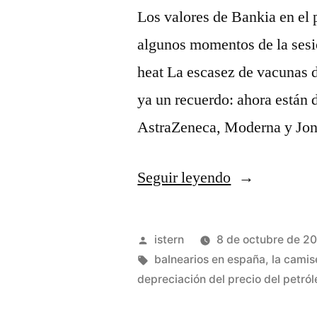
Los valores de Bankia en el 
algunos momentos de la sesió
heat La escasez de vacunas 
ya un recuerdo: ahora están 
AstraZeneca, Moderna y Jo
«tallas
Seguir leyendo
camisetas
nba»
Publicado
istern
8 de octubre de 2
por
Etiquetas:
balnearios en españa
,
la camis
depreciación del precio del petró