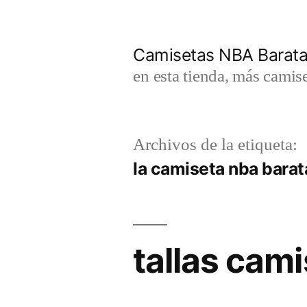
Saltar
al
Camisetas NBA Barat
contenido
en esta tienda, más camis
Archivos de la etiqueta:
la camiseta nba barat
tallas cam