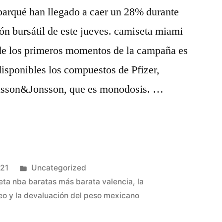
parqué han llegado a caer un 28% durante
n bursátil de este jueves. camiseta miami
de los primeros momentos de la campaña es
disponibles los compuestos de Pfizer,
nsson&Jonsson, que es monodosis. …
Publicado
021
Uncategorized
en
eta nba baratas más barata valencia
,
la
leo y la devaluación del peso mexicano