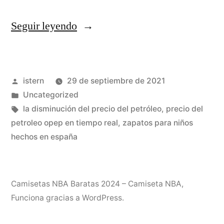
«camiseta
Seguir leyendo
stephen
curry
Publicado
istern
29 de septiembre de 2021
el
por
Publicado
Uncategorized
corte
en
Etiquetas:
la disminución del precio del petróleo
,
precio del
ingles»
petroleo opep en tiempo real
,
zapatos para niños
hechos en españa
Camisetas NBA Baratas 2024 – Camiseta NBA
,
Funciona gracias a WordPress.