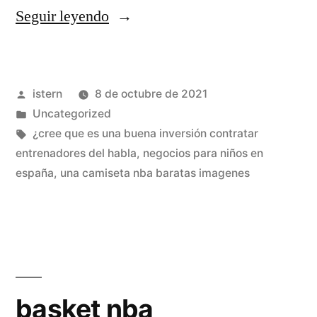
«camisetas
Seguir leyendo
nba
city
Publicado
istern
8 de octubre de 2021
edition»
por
Publicado
Uncategorized
en
Etiquetas:
¿cree que es una buena inversión contratar
entrenadores del habla
,
negocios para niños en
españa
,
una camiseta nba baratas imagenes
basket nba