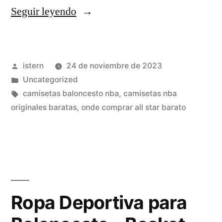
«camisetas
Seguir leyendo
nba
segunda
Publicado
istern
24 de noviembre de 2023
mano»
por
Publicado
Uncategorized
en
Etiquetas:
camisetas baloncesto nba
,
camisetas nba
originales baratas
,
onde comprar all star barato
Ropa Deportiva para