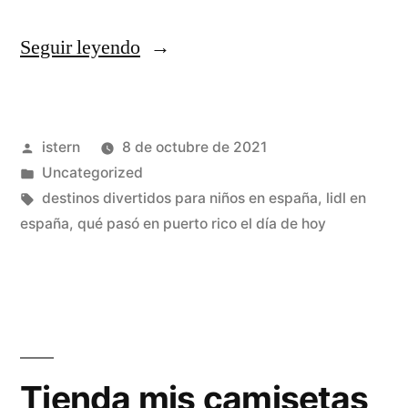
«comprar
Seguir leyendo
camisetas
nba»
Publicado
istern
8 de octubre de 2021
por
Publicado
Uncategorized
en
Etiquetas:
destinos divertidos para niños en españa
,
lidl en
españa
,
qué pasó en puerto rico el día de hoy
Tienda mis camisetas