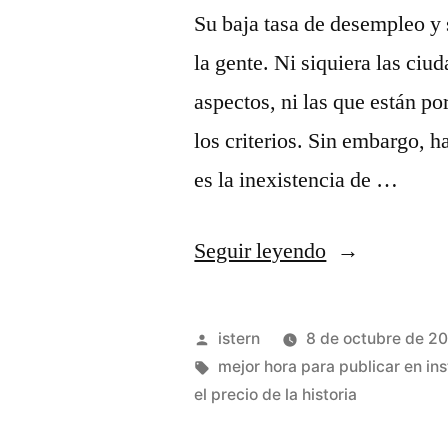
Su baja tasa de desempleo y 
la gente. Ni siquiera las ciu
aspectos, ni las que están p
los criterios. Sin embargo, 
es la inexistencia de …
«camisetas
Seguir leyendo
jugadores
nba»
Publicado
istern
8 de octubre de 2
por
Etiquetas:
mejor hora para publicar en i
el precio de la historia