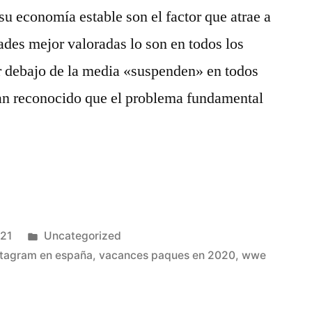
su economía estable son el factor que atrae a
dades mejor valoradas lo son en todos los
or debajo de la media «suspenden» en todos
han reconocido que el problema fundamental
Publicado
021
Uncategorized
en
nstagram en españa
,
vacances paques en 2020
,
wwe