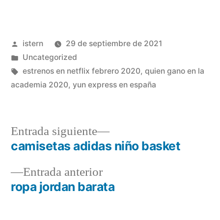
Publicado
istern
29 de septiembre de 2021
por
Publicado
Uncategorized
en
Etiquetas:
estrenos en netflix febrero 2020
,
quien gano en la
academia 2020
,
yun express en españa
Entrada
Entrada siguiente
siguiente:
camisetas adidas niño basket
Navegación
Entrada
Entrada anterior
de
anterior:
ropa jordan barata
entradas