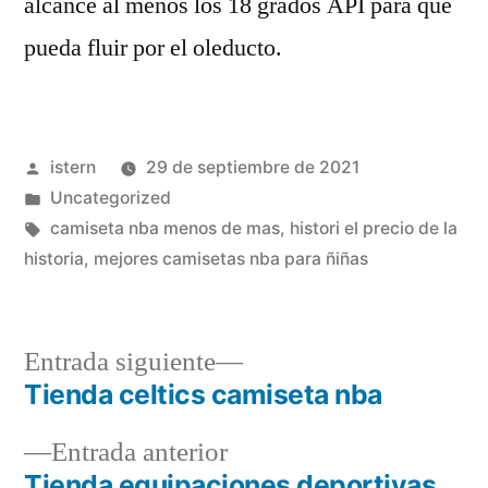
alcance al menos los 18 grados API para que
pueda fluir por el oleducto.
Publicado
istern
29 de septiembre de 2021
por
Publicado
Uncategorized
en
Etiquetas:
camiseta nba menos de mas
,
histori el precio de la
historia
,
mejores camisetas nba para ñiñas
Entrada
Entrada siguiente
siguiente:
Tienda celtics camiseta nba
Navegación
Entrada
Entrada anterior
de
anterior:
Tienda equipaciones deportivas