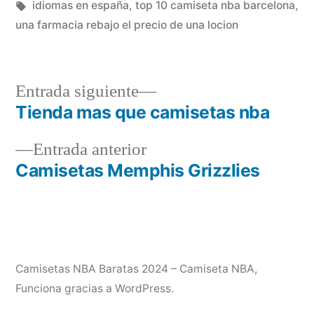
en
Etiquetas:
idiomas en españa
,
top 10 camiseta nba barcelona
,
una farmacia rebajo el precio de una locion
Entrada
Entrada siguiente
siguiente:
Tienda mas que camisetas nba
Navegación
Entrada
Entrada anterior
de
anterior:
Camisetas Memphis Grizzlies
entradas
Camisetas NBA Baratas 2024 – Camiseta NBA
,
Funciona gracias a WordPress.