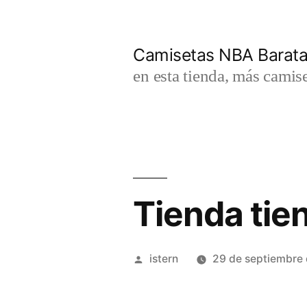
Saltar
al
Camisetas NBA Barat
contenido
en esta tienda, más camis
Tienda tie
Publicado
istern
29 de septiembre
por