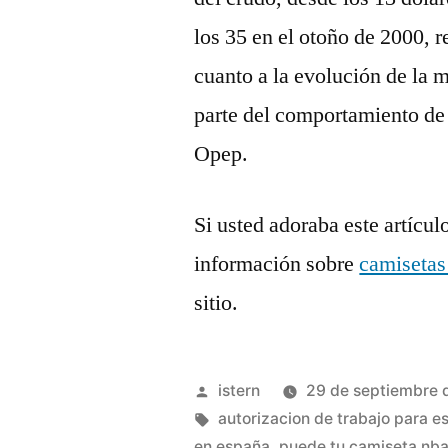
los 35 en el otoño de 2000, 
cuanto a la evolución de la 
parte del comportamiento de 
Opep.
Si usted adoraba este artícul
información sobre
camisetas
sitio.
Publicado
istern
29 de septiembre 
por
Etiquetas:
autorizacion de trabajo para e
en españa
,
puede tu camiseta nb