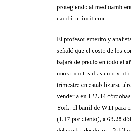
protegiendo al medioambient
cambio climático».
El profesor emérito y analis
señaló que el costo de los co
bajará de precio en todo el a
unos cuantos días en reverti
trimestre en estabilizarse al
vendería en 122.44 córdobas
York, el barril de WTI para 
(1.17 por ciento), a 68.28 dó
del crudo, desde los 13 dóla