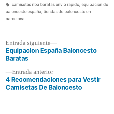
en
Etiquetas:
camisetas nba baratas envio rapido
,
equipacion de
baloncesto españa
,
tiendas de baloncesto en
barcelona
Entrada
Entrada siguiente
siguiente:
Equipacion España Baloncesto
Navegación
Baratas
de
Entrada
Entrada anterior
entradas
anterior:
4 Recomendaciones para Vestir
Camisetas De Baloncesto