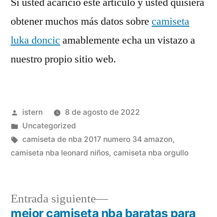
Si usted acarició este artículo y usted quisiera
obtener muchos más datos sobre
camiseta
luka doncic
amablemente echa un vistazo a
nuestro propio sitio web.
Publicado
istern
8 de agosto de 2022
por
Publicado
Uncategorized
en
Etiquetas:
camiseta de nba 2017 numero 34 amazon
,
camiseta nba leonard niños
,
camiseta nba orgullo
Entrada
Entrada siguiente
siguiente:
mejor camiseta nba baratas para