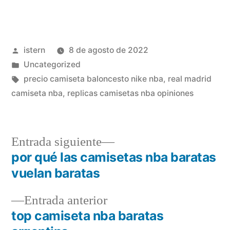
Publicado
istern
8 de agosto de 2022
por
Publicado
Uncategorized
en
Etiquetas:
precio camiseta baloncesto nike nba
,
real madrid
camiseta nba
,
replicas camisetas nba opiniones
Entrada
Entrada siguiente
siguiente:
por qué las camisetas nba baratas
Navegación
vuelan baratas
de
Entrada
Entrada anterior
entradas
anterior:
top camiseta nba baratas