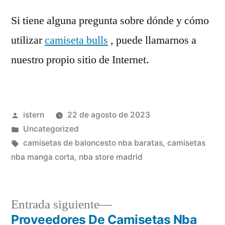
Si tiene alguna pregunta sobre dónde y cómo
utilizar
camiseta bulls
, puede llamarnos a
nuestro propio sitio de Internet.
Publicado
istern
22 de agosto de 2023
por
Publicado
Uncategorized
en
Etiquetas:
camisetas de baloncesto nba baratas
,
camisetas
nba manga corta
,
nba store madrid
Entrada
Entrada siguiente
siguiente:
Proveedores De Camisetas Nba