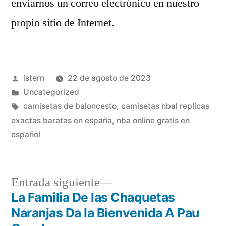
enviarnos un correo electrónico en nuestro
propio sitio de Internet.
Publicado
istern
22 de agosto de 2023
por
Publicado
Uncategorized
en
Etiquetas:
camisetas de baloncesto
,
camisetas nbal replicas
exactas baratas en españa
,
nba online gratis en
español
Entrada
Entrada siguiente
siguiente:
La Familia De las Chaquetas
Navegación
Naranjas Da la Bienvenida A Pau