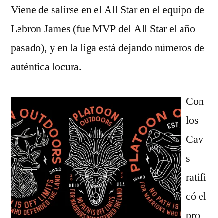
Viene de salirse en el All Star en el equipo de
Lebron James (fue MVP del All Star el año
pasado), y en la liga está dejando números de
auténtica locura.
Con
los
Cav
s
ratifi
có el
pro