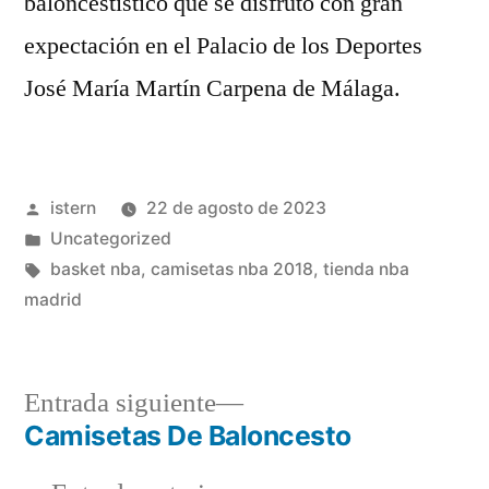
baloncestístico que se disfrutó con gran
expectación en el Palacio de los Deportes
José María Martín Carpena de Málaga.
Publicado
istern
22 de agosto de 2023
por
Publicado
Uncategorized
en
Etiquetas:
basket nba
,
camisetas nba 2018
,
tienda nba
madrid
Entrada
Entrada siguiente
siguiente:
Camisetas De Baloncesto
Navegación