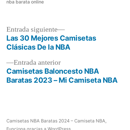
nba barata online
Entrada
Entrada siguiente
siguiente:
Las 30 Mejores Camisetas
Navegación
Clásicas De la NBA
de
Entrada
Entrada anterior
entradas
anterior:
Camisetas Baloncesto NBA
Baratas 2023 – Mi Camiseta NBA
Camisetas NBA Baratas 2024 – Camiseta NBA
,
Funciona gracias a WordPress.