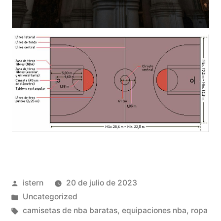
Publicado
istern
20 de julio de 2023
por
Publicado
Uncategorized
en
Etiquetas:
camisetas de nba baratas
,
equipaciones nba
,
ropa