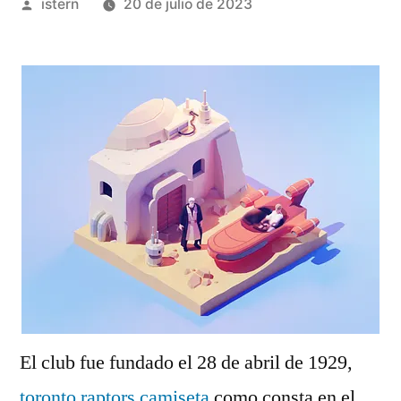
Publicado
istern
20 de julio de 2023
por
El club fue fundado el 28 de abril de 1929,
toronto raptors camiseta
como consta en el