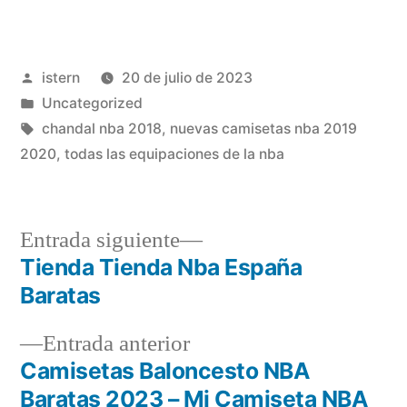
Publicado
istern
20 de julio de 2023
por
Publicado
Uncategorized
en
Etiquetas:
chandal nba 2018
,
nuevas camisetas nba 2019
2020
,
todas las equipaciones de la nba
Entrada
Entrada siguiente
siguiente:
Tienda Tienda Nba España
Navegación
Baratas
de
Entrada
Entrada anterior
entradas
anterior:
Camisetas Baloncesto NBA
Baratas 2023 – Mi Camiseta NBA