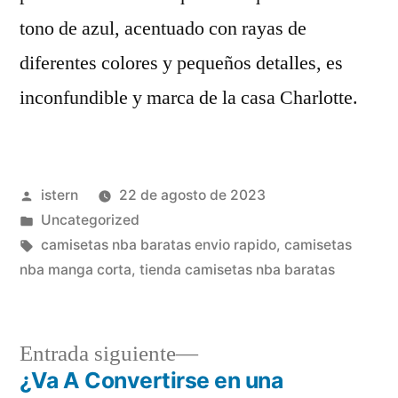
tono de azul, acentuado con rayas de
diferentes colores y pequeños detalles, es
inconfundible y marca de la casa Charlotte.
Publicado
istern
22 de agosto de 2023
por
Publicado
Uncategorized
en
Etiquetas:
camisetas nba baratas envio rapido
,
camisetas
nba manga corta
,
tienda camisetas nba baratas
Entrada
Entrada siguiente
siguiente:
¿Va A Convertirse en una