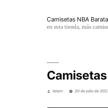
Saltar
al
Camisetas NBA Barat
contenido
en esta tienda, más camis
Camisetas 
Publicado
istern
20 de julio de 202
por