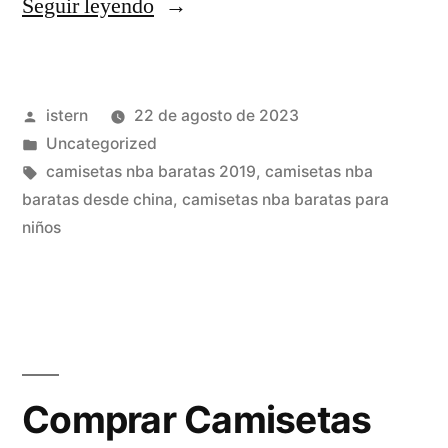
«Comprar
Seguir leyendo
Top
10
Publicado
istern
22 de agosto de 2023
Camiseta
por
Publicado
Uncategorized
Nba
en
Etiquetas:
camisetas nba baratas 2019
,
camisetas nba
Niños
baratas desde china
,
camisetas nba baratas para
niños
No
Comunes»
Comprar Camisetas