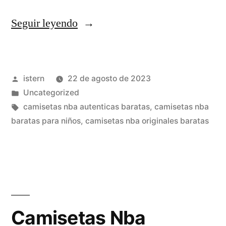
«Comprar
Seguir leyendo
Camisetas
Nba
Publicado
istern
22 de agosto de 2023
Baratas
por
Publicado
Uncategorized
2023»
en
Etiquetas:
camisetas nba autenticas baratas
,
camisetas nba
baratas para niños
,
camisetas nba originales baratas
Camisetas Nba