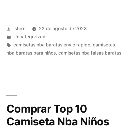
De
Baloncesto
Publicado
istern
22 de agosto de 2023
Nba
por
Publicado
Uncategorized
Para
en
Etiquetas:
camisetas nba baratas envio rapido
,
camisetas
Niños»
nba baratas para niños
,
camisetas nba falsas baratas
Comprar Top 10
Camiseta Nba Niños