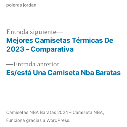
poleras jordan
Entrada
Entrada siguiente
siguiente:
Mejores Camisetas Térmicas De
Navegación
2023 – Comparativa
de
Entrada
Entrada anterior
entradas
anterior:
Es/está Una Camiseta Nba Baratas
Camisetas NBA Baratas 2024 – Camiseta NBA
,
Funciona gracias a WordPress.