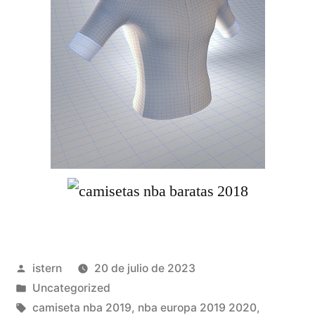
Publicado
istern
20 de julio de 2023
por
Publicado
Uncategorized
en
Etiquetas:
camiseta nba 2019
,
nba europa 2019 2020
,