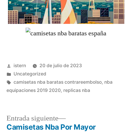
Publicado
istern
20 de julio de 2023
por
Publicado
Uncategorized
en
Etiquetas:
camisetas nba baratas contrareembolso
,
nba
equipaciones 2019 2020
,
replicas nba
Entrada
Entrada siguiente
siguiente:
Camisetas Nba Por Mayor