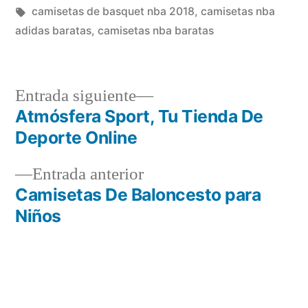
en
Etiquetas:
camisetas de basquet nba 2018
,
camisetas nba
adidas baratas
,
camisetas nba baratas
Entrada
Entrada siguiente
siguiente:
Atmósfera Sport, Tu Tienda De
Navegación
Deporte Online
de
Entrada
Entrada anterior
entradas
anterior:
Camisetas De Baloncesto para
Niños