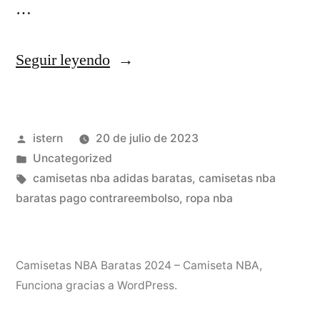
…
«Dónde
Seguir leyendo
Comprar
Camisetas
Publicado
istern
20 de julio de 2023
NBA
por
Publicado
Uncategorized
Baratas»
en
Etiquetas:
camisetas nba adidas baratas
,
camisetas nba
baratas pago contrareembolso
,
ropa nba
Camisetas NBA Baratas 2024 – Camiseta NBA
,
Funciona gracias a WordPress.