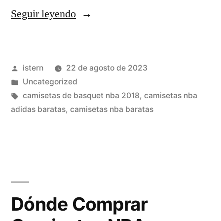
«Comprar
Seguir leyendo
Equipaciones
De
Publicado
istern
22 de agosto de 2023
Baloncesto
por
Publicado
Uncategorized
para
en
Etiquetas:
camisetas de basquet nba 2018
,
camisetas nba
Niños»
adidas baratas
,
camisetas nba baratas
Dónde Comprar