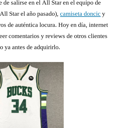
 de salirse en el All Star en el equipo de
ll Star el año pasado),
camiseta doncic
y
os de auténtica locura. Hoy en día, internet
leer comentarios y reviews de otros clientes
o ya antes de adquirirlo.