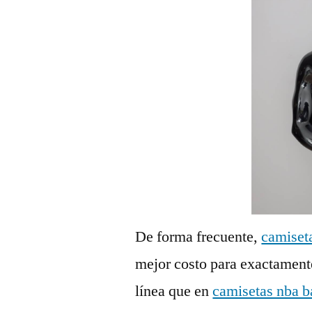
De forma frecuente,
camiset
mejor costo para exactament
línea que en
camisetas nba b