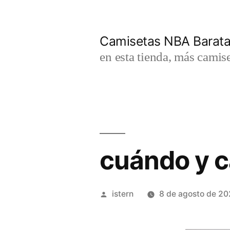
Saltar
al
Camisetas NBA Barat
contenido
en esta tienda, más camis
cuándo y c
Publicado
istern
8 de agosto de 2
por