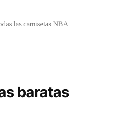
odas las camisetas NBA
as baratas