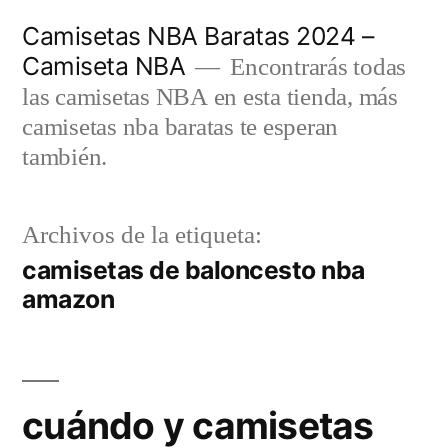
Saltar
Camisetas NBA Baratas 2024 –
al
Camiseta NBA
Encontrarás todas
contenido
las camisetas NBA en esta tienda, más
camisetas nba baratas te esperan
también.
Archivos de la etiqueta:
camisetas de baloncesto nba
amazon
cuándo y camisetas