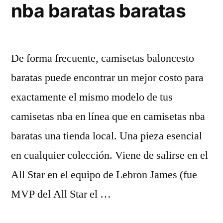
nba baratas baratas
De forma frecuente, camisetas baloncesto
baratas puede encontrar un mejor costo para
exactamente el mismo modelo de tus
camisetas nba en línea que en camisetas nba
baratas una tienda local. Una pieza esencial
en cualquier colección. Viene de salirse en el
All Star en el equipo de Lebron James (fue
MVP del All Star el …