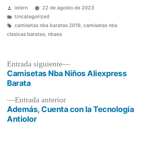
Publicado
istern
22 de agosto de 2023
por
Publicado
Uncategorized
en
Etiquetas:
camisetas nba baratas 2019
,
camisetas nba
clasicas baratas
,
nbaes
Entrada
Entrada siguiente
siguiente:
Camisetas Nba Niños Aliexpress
Navegación
Barata
de
Entrada
Entrada anterior
entradas
anterior:
Además, Cuenta con la Tecnología
Antiolor