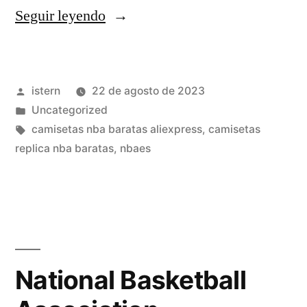
«Camisetas
Seguir leyendo
Nba
Para
Publicado
istern
22 de agosto de 2023
Niños»
por
Publicado
Uncategorized
en
Etiquetas:
camisetas nba baratas aliexpress
,
camisetas
replica nba baratas
,
nbaes
National Basketball