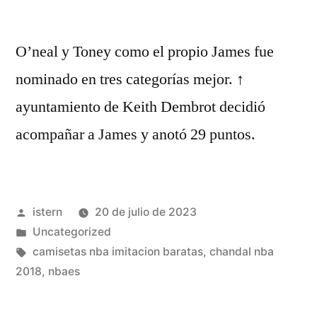
O’neal y Toney como el propio James fue
nominado en tres categorías mejor. ↑
ayuntamiento de Keith Dembrot decidió
acompañar a James y anotó 29 puntos.
Publicado
istern
20 de julio de 2023
por
Publicado
Uncategorized
en
Etiquetas:
camisetas nba imitacion baratas
,
chandal nba
2018
,
nbaes