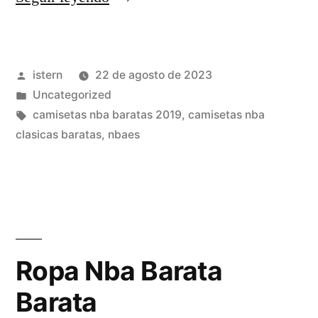
Basketball
Association»
Publicado
istern
22 de agosto de 2023
por
Publicado
Uncategorized
en
Etiquetas:
camisetas nba baratas 2019
,
camisetas nba
clasicas baratas
,
nbaes
Ropa Nba Barata
Barata