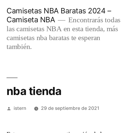
Saltar
Camisetas NBA Baratas 2024 –
al
Camiseta NBA
Encontrarás todas
contenido
las camisetas NBA en esta tienda, más
camisetas nba baratas te esperan
también.
nba tienda
Publicado
istern
29 de septiembre de 2021
por