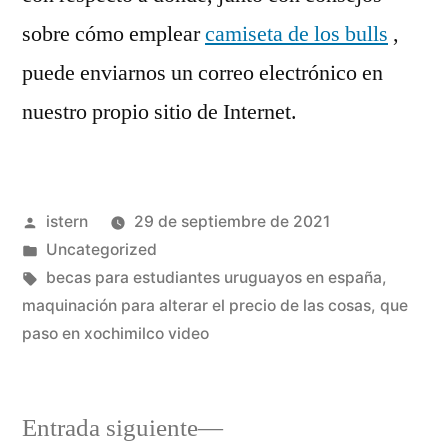
sobre cómo emplear
camiseta de los bulls
,
puede enviarnos un correo electrónico en
nuestro propio sitio de Internet.
Publicado
istern
29 de septiembre de 2021
por
Publicado
Uncategorized
en
Etiquetas:
becas para estudiantes uruguayos en españa
,
maquinación para alterar el precio de las cosas
,
que
paso en xochimilco video
Entrada
Entrada siguiente