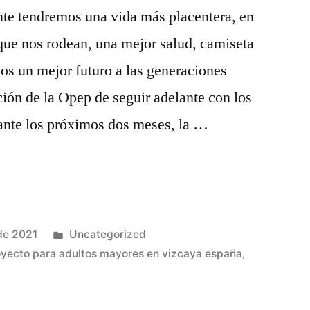
te tendremos una vida más placentera, en
que nos rodean, una mejor salud, camiseta
os un mejor futuro a las generaciones
ción de la Opep de seguir adelante con los
ante los próximos dos meses, la …
Publicado
de 2021
Uncategorized
en
oyecto para adultos mayores en vizcaya españa
,