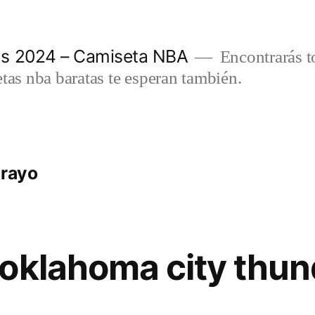
as 2024 – Camiseta NBA
Encontrarás t
etas nba baratas te esperan también.
 rayo
oklahoma city thun