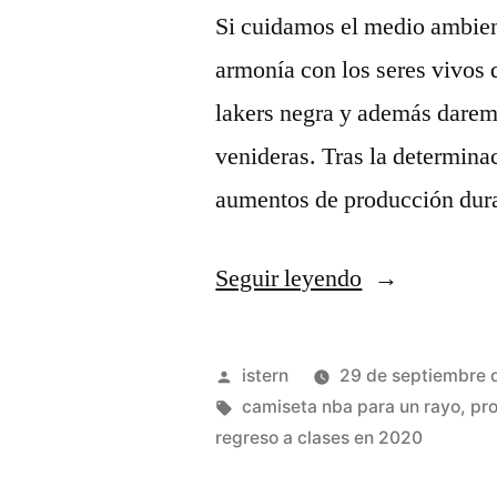
Si cuidamos el medio ambien
armonía con los seres vivos 
lakers negra y además darem
venideras. Tras la determina
aumentos de producción dur
«camisetas
Seguir leyendo
oklahoma
city
Publicado
istern
29 de septiembre 
thunder»
por
Etiquetas:
camiseta nba para un rayo
,
pr
regreso a clases en 2020