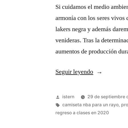
Si cuidamos el medio ambien
armonía con los seres vivos 
lakers negra y además darem
venideras. Tras la determina
aumentos de producción dur
«camisetas
Seguir leyendo
oklahoma
city
Publicado
istern
29 de septiembre 
thunder»
por
Etiquetas:
camiseta nba para un rayo
,
pr
regreso a clases en 2020