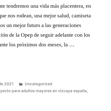
te tendremos una vida más placentera, en
que nos rodean, una mejor salud, camiseta
os un mejor futuro a las generaciones
ción de la Opep de seguir adelante con los
ante los próximos dos meses, la …
Publicado
de 2021
Uncategorized
en
oyecto para adultos mayores en vizcaya españa
,