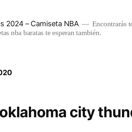
as 2024 – Camiseta NBA
Encontrarás t
etas nba baratas te esperan también.
2020
oklahoma city thun