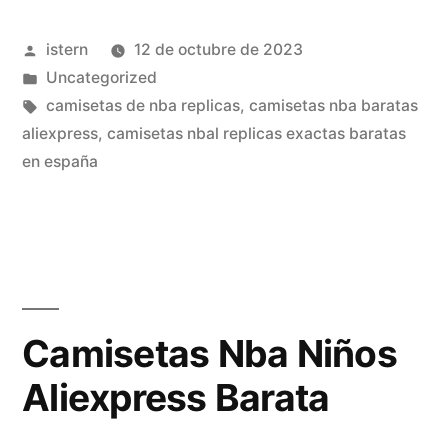
rodman»
Publicado
istern
12 de octubre de 2023
por
Publicado
Uncategorized
en
Etiquetas:
camisetas de nba replicas
,
camisetas nba baratas
aliexpress
,
camisetas nbal replicas exactas baratas
en españa
Camisetas Nba Niños
Aliexpress Barata