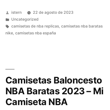
Niños
Publicado
istern
22 de agosto de 2023
Aliexpress
por
Publicado
Uncategorized
Barata»
en
Etiquetas:
camisetas de nba replicas
,
camisetas nba baratas
nike
,
camisetas nba españa
Camisetas Baloncesto
NBA Baratas 2023 – Mi
Camiseta NBA