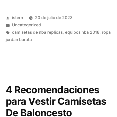
NBA
Publicado
istern
20 de julio de 2023
Baratas
por
Publicado
Uncategorized
2023
en
Etiquetas:
camisetas de nba replicas
,
equipos nba 2018
,
ropa
–
jordan barata
Mi
Camiseta
NBA»
4 Recomendaciones
para Vestir Camisetas
De Baloncesto