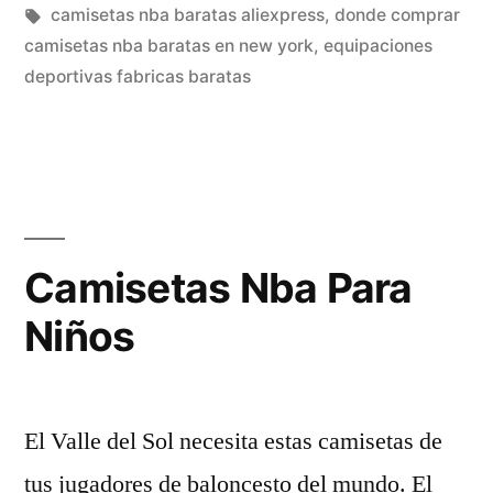
Camisetas
en
Etiquetas:
camisetas nba baratas aliexpress
,
donde comprar
City
camisetas nba baratas en new york
,
equipaciones
deportivas fabricas baratas
Edition
De
la
NBA»
Camisetas Nba Para
Niños
El Valle del Sol necesita estas camisetas de
tus jugadores de baloncesto del mundo. El