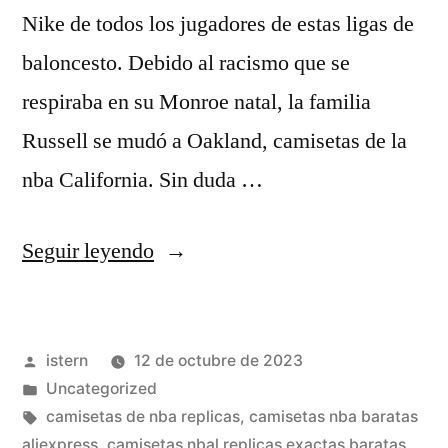
Nike de todos los jugadores de estas ligas de
baloncesto. Debido al racismo que se
respiraba en su Monroe natal, la familia
Russell se mudó a Oakland, camisetas de la
nba California. Sin duda …
«camiseta
Seguir leyendo
nba
rodman»
Publicado
istern
12 de octubre de 2023
por
Publicado
Uncategorized
en
Etiquetas:
camisetas de nba replicas
,
camisetas nba baratas
aliexpress
,
camisetas nbal replicas exactas baratas