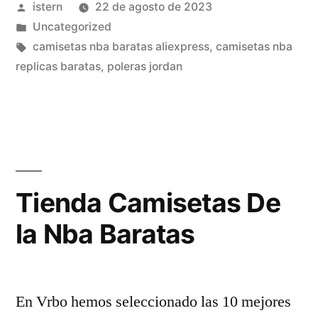
Publicado
istern
22 de agosto de 2023
Nba
por
Publicado
Uncategorized
Niños
en
Etiquetas:
camisetas nba baratas aliexpress
,
camisetas nba
Usa»
replicas baratas
,
poleras jordan
Tienda Camisetas De
la Nba Baratas
En Vrbo hemos seleccionado las 10 mejores