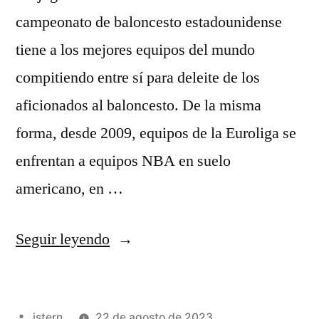
campeonato de baloncesto estadounidense
tiene a los mejores equipos del mundo
compitiendo entre sí para deleite de los
aficionados al baloncesto. De la misma
forma, desde 2009, equipos de la Euroliga se
enfrentan a equipos NBA en suelo
americano, en …
«Camisetas
Seguir leyendo
Nba
Para
Publicado
istern
22 de agosto de 2023