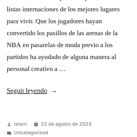
listas internaciones de los mejores lugares
para vivir. Que los jugadores hayan
convertido los pasillos de las arenas de la
NBA en pasarelas de moda previo a los
partidos ha ayudado de alguna manera al
personal creativo a …
«Así
Seguir leyendo
Son
las
Publicado
istern
22 de agosto de 2023
Nuevas
por
Publicado
Uncategorized