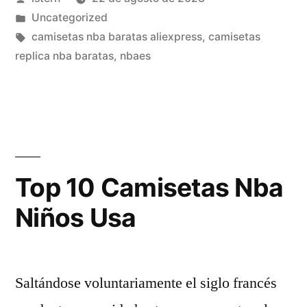
Niños»
por
Publicado
Uncategorized
en
Etiquetas:
camisetas nba baratas aliexpress
,
camisetas
replica nba baratas
,
nbaes
Top 10 Camisetas Nba
Niños Usa
Saltándose voluntariamente el siglo francés