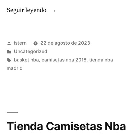
«La
Seguir leyendo
Familia
De
Publicado
istern
22 de agosto de 2023
las
por
Publicado
Uncategorized
Chaquetas
en
Etiquetas:
basket nba
,
camisetas nba 2018
,
tienda nba
Naranjas
madrid
Da
la
Bienvenida
A
Tienda Camisetas Nba
Pau