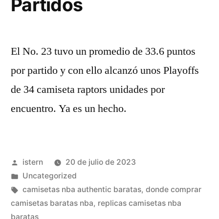
Partidos
El No. 23 tuvo un promedio de 33.6 puntos
por partido y con ello alcanzó unos Playoffs
de 34 camiseta raptors unidades por
encuentro. Ya es un hecho.
Publicado
istern
20 de julio de 2023
por
Publicado
Uncategorized
en
Etiquetas:
camisetas nba authentic baratas
,
donde comprar
camisetas baratas nba
,
replicas camisetas nba
baratas