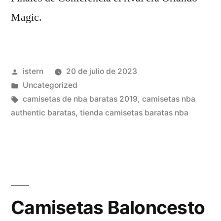
Magic.
Publicado
istern
20 de julio de 2023
por
Publicado
Uncategorized
en
Etiquetas:
camisetas de nba baratas 2019
,
camisetas nba
authentic baratas
,
tienda camisetas baratas nba
Camisetas Baloncesto