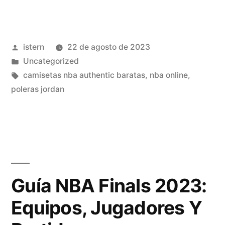
A
Convertirse
Publicado
istern
22 de agosto de 2023
en
por
Publicado
Uncategorized
una
en
Etiquetas:
camisetas nba authentic baratas
,
nba online
,
Superestrella?»
poleras jordan
Guía NBA Finals 2023:
Equipos, Jugadores Y