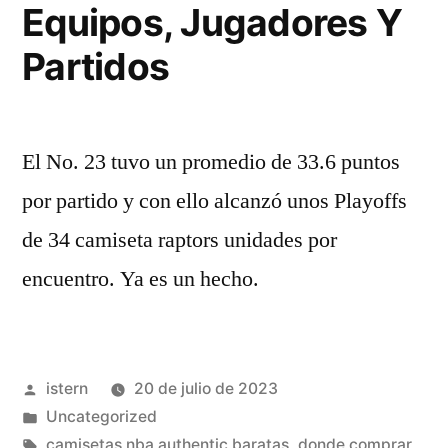
Equipos, Jugadores Y
Partidos
El No. 23 tuvo un promedio de 33.6 puntos
por partido y con ello alcanzó unos Playoffs
de 34 camiseta raptors unidades por
encuentro. Ya es un hecho.
Publicado
istern
20 de julio de 2023
por
Publicado
Uncategorized
en
Etiquetas:
camisetas nba authentic baratas
,
donde comprar