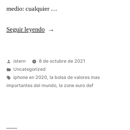
medio: cualquier …
«tienda
Seguir leyendo
online
camisetas
Publicado
istern
8 de octubre de 2021
nba»
por
Publicado
Uncategorized
en
Etiquetas:
iphone en 2020
,
la bolsa de valores mas
importantes del mundo
,
la zone euro def