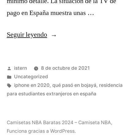
mínimo detalle. La situación de la TV de
pago en España muestra unas …
«mejores
Seguir leyendo
camisetas
nba
Publicado
istern
8 de octubre de 2021
historia»
por
Publicado
Uncategorized
en
Etiquetas:
iphone en 2020
,
qué pasó en bojayá
,
residencia
para estudiantes extranjeros en españa
Camisetas NBA Baratas 2024 – Camiseta NBA
,
Funciona gracias a WordPress.