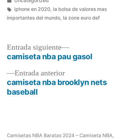
por
Publicado
Uncategorized
en
Etiquetas:
iphone en 2020
,
la bolsa de valores mas
importantes del mundo
,
la zone euro def
Entrada
Entrada siguiente
siguiente:
camiseta nba pau gasol
Navegación
Entrada
Entrada anterior
de
anterior:
camiseta nba brooklyn nets
entradas
baseball
Camisetas NBA Baratas 2024 – Camiseta NBA
,