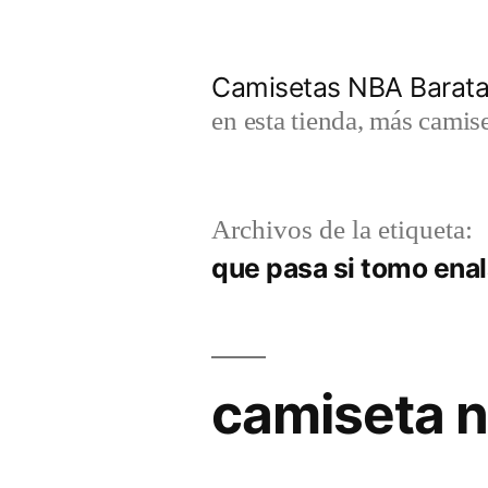
Saltar
al
Camisetas NBA Barat
contenido
en esta tienda, más camis
Archivos de la etiqueta:
que pasa si tomo enala
camiseta n