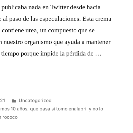
 publicaba nada en Twitter desde hacía
 al paso de las especulaciones. Esta crema
l contiene urea, un compuesto que se
en nuestro organismo que ayuda a mantener
s tiempo porque impide la pérdida de …
Publicado
021
Uncategorized
en
timos 10 años
,
que pasa si tomo enalapril y no lo
n rococo