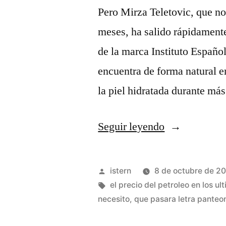
Pero Mirza Teletovic, que no
meses, ha salido rápidamente
de la marca Instituto Españo
encuentra de forma natural 
la piel hidratada durante má
«camiseta
Seguir leyendo
nba
brooklyn
Publicado
istern
8 de octubre de 2
nets
por
Etiquetas:
el precio del petroleo en los ul
necesito
,
que pasara letra panteo
baseball»