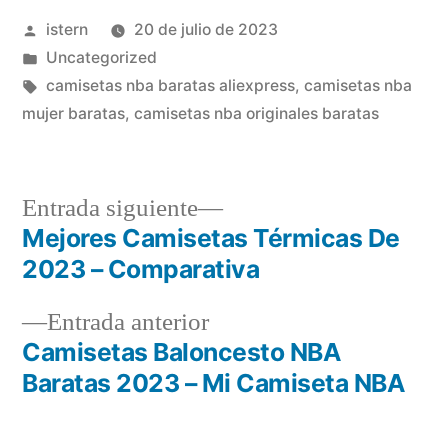
Publicado
istern
20 de julio de 2023
por
Publicado
Uncategorized
en
Etiquetas:
camisetas nba baratas aliexpress
,
camisetas nba
mujer baratas
,
camisetas nba originales baratas
Entrada
Entrada siguiente
siguiente:
Mejores Camisetas Térmicas De
Navegación
2023 – Comparativa
de
Entrada
Entrada anterior
entradas
anterior:
Camisetas Baloncesto NBA
Baratas 2023 – Mi Camiseta NBA