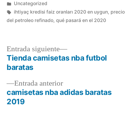
por
Publicado
Uncategorized
en
Etiquetas:
ihtiyaç kredisi faiz oranları 2020 en uygun
,
precio
del petroleo refinado
,
qué pasará en el 2020
Entrada
Entrada siguiente
siguiente:
Tienda camisetas nba futbol
Navegación
baratas
de
Entrada
Entrada anterior
entradas
anterior:
camisetas nba adidas baratas
2019