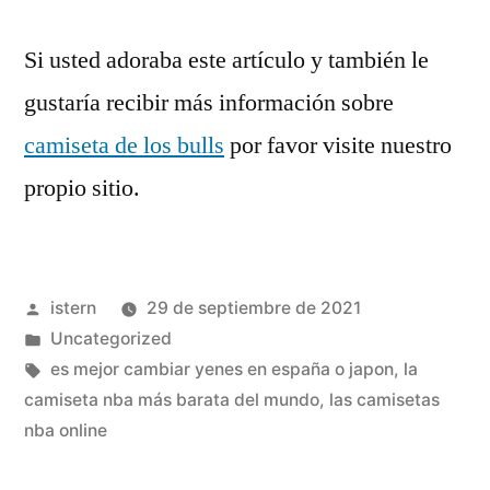
Si usted adoraba este artículo y también le
gustaría recibir más información sobre
camiseta de los bulls
por favor visite nuestro
propio sitio.
Publicado
istern
29 de septiembre de 2021
por
Publicado
Uncategorized
en
Etiquetas:
es mejor cambiar yenes en españa o japon
,
la
camiseta nba más barata del mundo
,
las camisetas
nba online